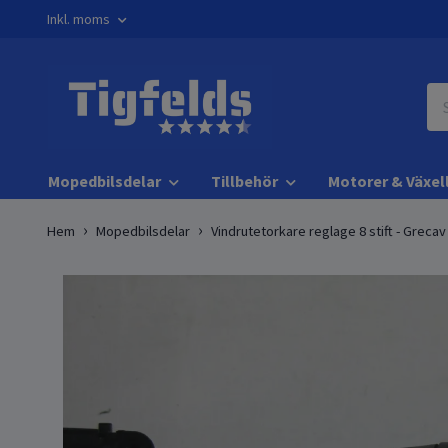
Inkl. moms
Mopedbilsdelar
Tillbehör
Motorer & Växel
Hem
Mopedbilsdelar
Vindrutetorkare reglage 8 stift - Grecav