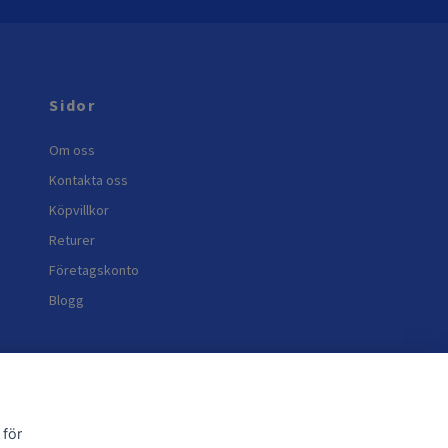
Sidor
Om oss
Kontakta oss
Köpvillkor
Returer
Företagskonto
Blogg
 för