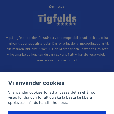
Om oss
Vi på Tigfelds fordon förstår att varje mopedbil är unik och att olika
märken kräver specifika delar. Därför erbjuder vi mopedbilsdelar till
alla märken inklusive Aixam, Ligier, Microcar och Chatenet. Oavsett
vilket märke du kör, kan du vara säker på att vi har de reservdelar
som passar just din modell.
Bolagsinformation
Vi använder cookies
Vi använder cookies för att anpassa det innehåll som
Sidor
visas för dig och för att du ska få bästa tänkbara
upplevelse när du handlar hos oss.