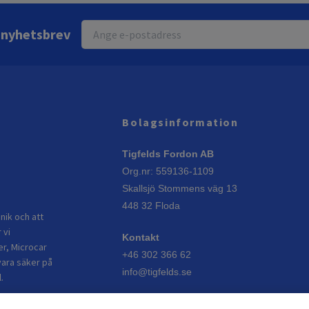
r nyhetsbrev
Bolagsinformation
Tigfelds Fordon AB
Org.nr: 559136-1109
Skallsjö Stommens väg 13
448 32 Floda
nik och att
 vi
Kontakt
er, Microcar
+46 302 366 62
vara säker på
info@tigfelds.se
.
Öppettider