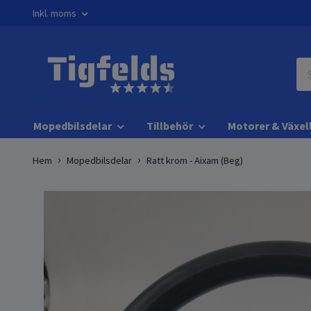
Inkl. moms
Mopedbilsdelar
Tillbehör
Motorer & Växel
Hem
Mopedbilsdelar
Ratt krom - Aixam (Beg)