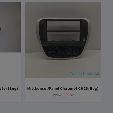
nster (Beg)
Mittkonsol/Panel Chatenet CH26 (Beg)
539 kr
899 kr