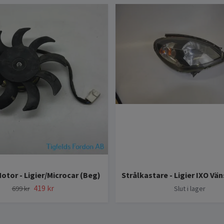
Motor - Ligier/Microcar (Beg)
Strålkastare - Ligier IXO Vä
419 kr
699 kr
Slut i lager