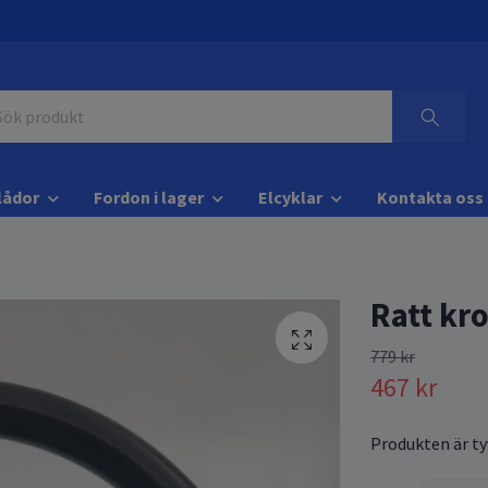
lådor
Fordon i lager
Elcyklar
Kontakta oss
Ratt kr
779 kr
467 kr
Produkten är tyv