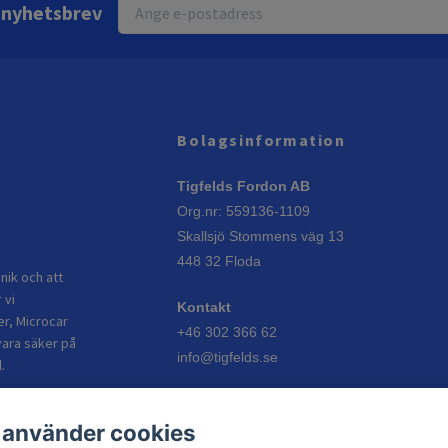
r nyhetsbrev
Bolagsinformation
Tigfelds Fordon AB
Org.nr: 559136-1109
Skallsjö Stommens väg 13
448 32 Floda
nik och att
 vi
Kontakt
er, Microcar
+46 302 366 62
vara säker på
info@tigfelds.se
.
Öppettider
 använder cookies
Vardagar: 08:00–17:00