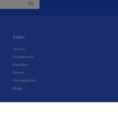
Sidor
Om oss
Kontakta oss
Köpvillkor
Returer
Företagskonto
Blogg