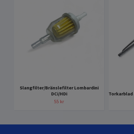
Slangfilter/Bränslefilter Lombardini
DCi/HDi
Torkarblad 
55 kr