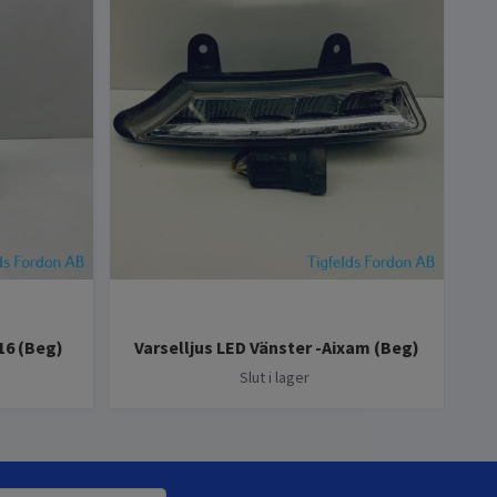
16 (Beg)
Varselljus LED Vänster -Aixam (Beg)
So
Slut i lager