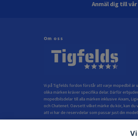
Anmäl dig till vå
Om oss
Vi på Tigfelds fordon förstår att varje mopedbil är u
olika märken kräver specifika delar. Därför erbjuder
mopedbilsdelar till alla märken inklusive Aixam, Ligi
och Chatenet. Oavsett vilket märke du kör, kan du 
att vi har de reservdelar som passar just din modell
Vi