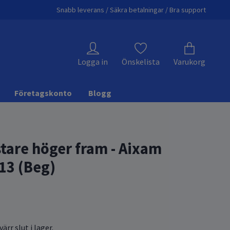
Snabb leverans / Säkra betalningar / Bra support
Logga in
Önskelista
Varukorg
Företagskonto
Blogg
stare höger fram - Aixam
13 (Beg)
ärr slut i lager.