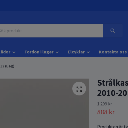
lådor
Fordon i lager
Elcyklar
Kontakta oss
013 (Beg)
Strålka
2010-20
1 299 kr
888 kr
Produkten är tyv