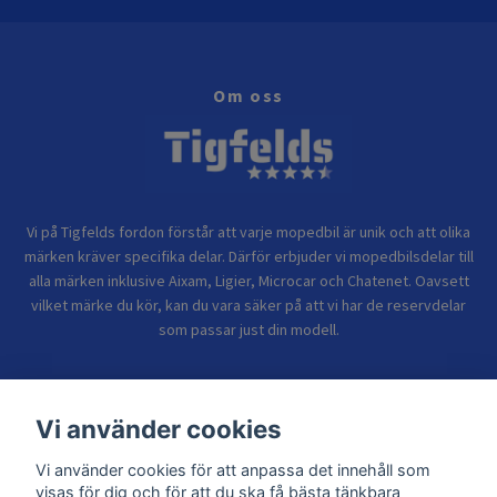
Om oss
Vi på Tigfelds fordon förstår att varje mopedbil är unik och att olika
märken kräver specifika delar. Därför erbjuder vi mopedbilsdelar till
alla märken inklusive Aixam, Ligier, Microcar och Chatenet. Oavsett
vilket märke du kör, kan du vara säker på att vi har de reservdelar
som passar just din modell.
Bolagsinformation
Vi använder cookies
Vi använder cookies för att anpassa det innehåll som
Sidor
visas för dig och för att du ska få bästa tänkbara