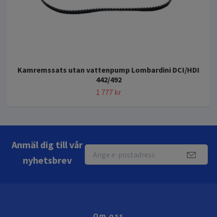
Kamremssats utan vattenpump Lombardini DCI/HDI
442/492
1 777 kr
Anmäl dig till vår
nyhetsbrev
Om oss