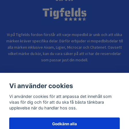
Vi på Tigfelds fordon förstår att varje mopedbil är unik och att olika
märken kräver specifika delar. Därför erbjuder vi mopedbilsdelar till
alla märken inklusive Aixam, Ligier, Microcar och Chatenet. Oavsett
vilket märke du kör, kan du vara säker på att vi har de reservdelar
som passar just din modell.
Bolagsinformation
Vi använder cookies
Vi använder cookies för att anpassa det innehåll som
Sidor
visas för dig och för att du ska få bästa tänkbara
upplevelse när du handlar hos oss.
Godkänn alla