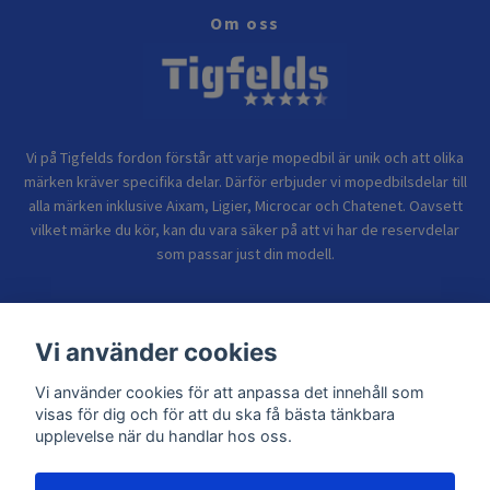
Om oss
Vi på Tigfelds fordon förstår att varje mopedbil är unik och att olika
märken kräver specifika delar. Därför erbjuder vi mopedbilsdelar till
alla märken inklusive Aixam, Ligier, Microcar och Chatenet. Oavsett
vilket märke du kör, kan du vara säker på att vi har de reservdelar
som passar just din modell.
Bolagsinformation
Vi använder cookies
Vi använder cookies för att anpassa det innehåll som
Sidor
visas för dig och för att du ska få bästa tänkbara
upplevelse när du handlar hos oss.