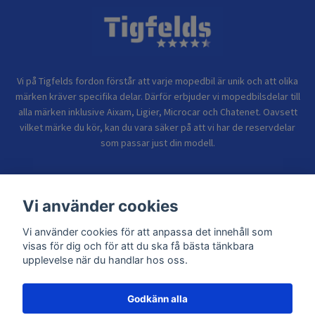
Vi på Tigfelds fordon förstår att varje mopedbil är unik och att olika
märken kräver specifika delar. Därför erbjuder vi mopedbilsdelar till
alla märken inklusive Aixam, Ligier, Microcar och Chatenet. Oavsett
vilket märke du kör, kan du vara säker på att vi har de reservdelar
som passar just din modell.
Bolagsinformation
Vi använder cookies
Vi använder cookies för att anpassa det innehåll som
Sidor
visas för dig och för att du ska få bästa tänkbara
upplevelse när du handlar hos oss.
Godkänn alla