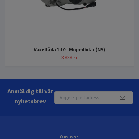
Växellåda 1:10 - Mopedbilar (NY)
8 888 kr
Anmäl dig till vår
nyhetsbrev
Om oss