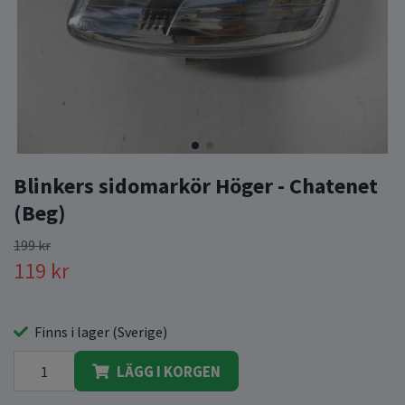
Blinkers sidomarkör Höger - Chatenet
(Beg)
199 kr
119 kr
Finns i lager (Sverige)
LÄGG I KORGEN