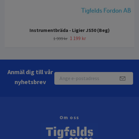
Instrumentbräda - Ligier JS50 (Beg)
1 199 kr
1 999 kr
Anmäl dig till vår
nyhetsbrev
Om oss