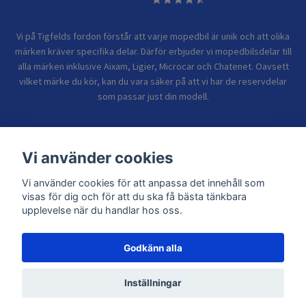
Vi på Tigfelds fordon förstår att varje mopedbil är unik och att olika
märken kräver specifika delar. Därför erbjuder vi mopedbilsdelar till
alla märken inklusive Aixam, Ligier, Microcar och Chatenet. Oavsett
vilket märke du kör, kan du vara säker på att vi har de reservdelar
som passar just din modell.
Bolagsinformation
Vi använder cookies
Vi använder cookies för att anpassa det innehåll som
Sidor
visas för dig och för att du ska få bästa tänkbara
upplevelse när du handlar hos oss.
Godkänn alla
© 2026 TIGFELDS FORDON
Inställningar