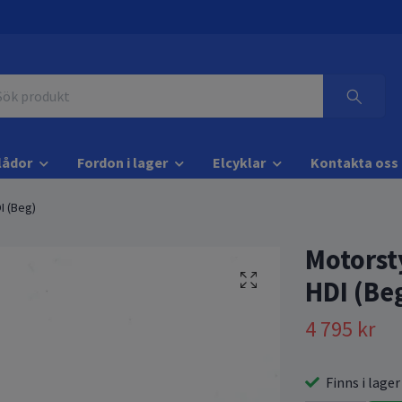
lådor
Fordon i lager
Elcyklar
Kontakta oss
I (Beg)
Motorst
HDI (Be
4 795 kr
Finns i lager