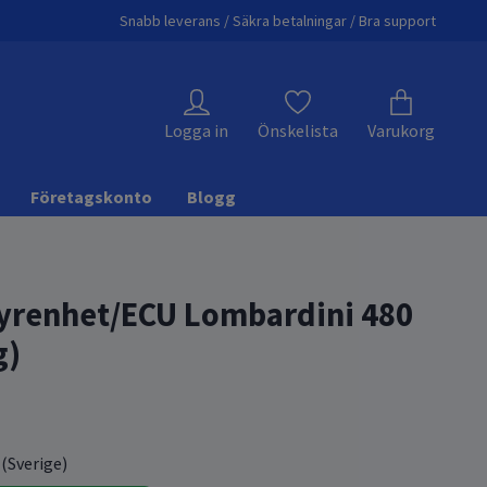
Snabb leverans / Säkra betalningar / Bra support
Logga in
Önskelista
Varukorg
Företagskonto
Blogg
yrenhet/ECU Lombardini 480
g)
 (Sverige)