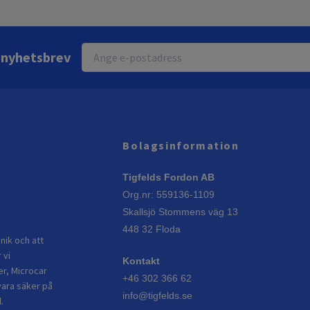
r nyhetsbrev
Bolagsinformation
Tigfelds Fordon AB
Org.nr: 559136-1109
Skallsjö Stommens väg 13
448 32 Floda
nik och att
 vi
Kontakt
er, Microcar
+46 302 366 62
vara säker på
info@tigfelds.se
.