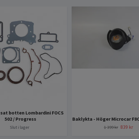
sat botten Lombardini FOCS
502 / Progress
Baklykta - Höger Microcar F8
839 kr
Slut i lager
1 399 kr