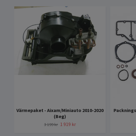
Värmepaket - Aixam/Miniauto 2010-2020
Packnings
(Beg)
1 919 kr
3 199 kr