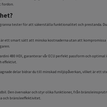
t fordon.
nhet?
nna tester för att säkerställa funktionalitet och prestanda. Du k
 är ett smart sätt att minska kostnaderna utan att kompromissa 
garen.
rdini 480 HDI, garanterar vår ECU perfekt passform och optimal i
 effektivt.
gnade delar bidrar du till minskad miljöpåverkan, vilket är ett s
bil. Den övervakar och styr olika funktioner, från bränsleinsprut
 och bränsleeffektivitet.