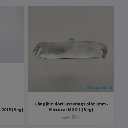
Gångjärn dörr justerings plåt 1mm -
C 2015 (Beg)
Microcar MGO 1 (Beg)
S
59 kr
99 kr