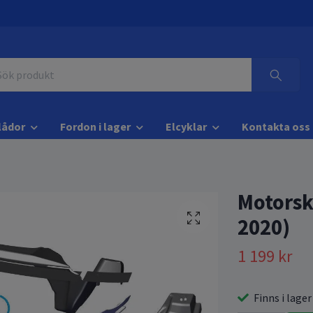
lådor
Fordon i lager
Elcyklar
Kontakta oss
Motorsk
2020)
1 199 kr
Finns i lager