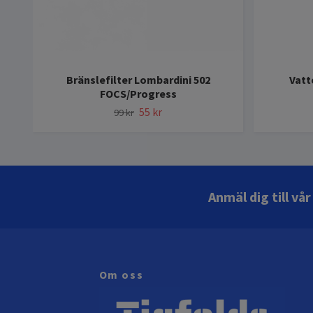
Bränslefilter Lombardini 502
Vatt
FOCS/Progress
55 kr
99 kr
Anmäl dig till vå
Om oss