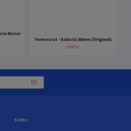
ota Motor
Termostat - Kubota 38mm (Original)
A
599 kr
Sidor