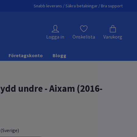
Snabb leverans / Säkra betalningar / Bra support
Logga in
Önskelista
Varukorg
Företagskonto
Blogg
ydd undre - Aixam (2016-
 (Sverige)