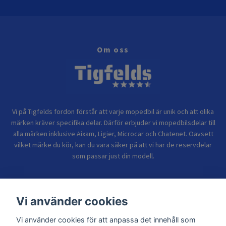
Om oss
Vi på Tigfelds fordon förstår att varje mopedbil är unik och att olika
märken kräver specifika delar. Därför erbjuder vi mopedbilsdelar till
alla märken inklusive Aixam, Ligier, Microcar och Chatenet. Oavsett
vilket märke du kör, kan du vara säker på att vi har de reservdelar
som passar just din modell.
Bolagsinformation
Vi använder cookies
Vi använder cookies för att anpassa det innehåll som
Sidor