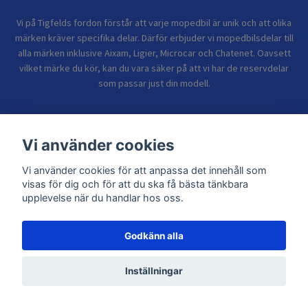
Vi på Tigfelds fordon förstår att varje mopedbil är unik och att olika
märken kräver specifika delar. Därför erbjuder vi mopedbilsdelar till
alla märken inklusive Aixam, Ligier, Microcar och Chatenet. Oavsett
vilket märke du kör, kan du vara säker på att vi har de reservdelar
som passar just din modell.
Bolagsinformation
Vi använder cookies
Vi använder cookies för att anpassa det innehåll som
Sidor
visas för dig och för att du ska få bästa tänkbara
upplevelse när du handlar hos oss.
Godkänn alla
© 2026 TIGFELDS FORDON
Inställningar