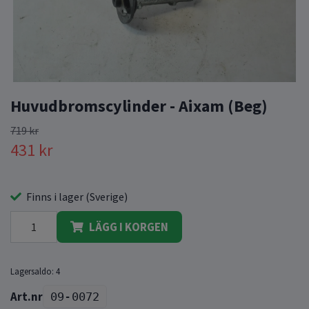
Huvudbromscylinder - Aixam (Beg)
719 kr
431 kr
Finns i lager (Sverige)
LÄGG I KORGEN
Lagersaldo:
4
09-0072