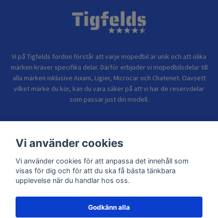
Vi på Tigfelds fordon förstår att varje mopedbil är unik och att olika
märken kräver specifika delar. Därför erbjuder vi mopedbilsdelar till
alla märken inklusive Aixam, Ligier, Microcar och Chatenet. Oavsett
vilket märke du kör, kan du vara säker på att vi har de reservdelar
som passar just din modell.
Bolagsinformation
Vi använder cookies
Sidor
Vi använder cookies för att anpassa det innehåll som
visas för dig och för att du ska få bästa tänkbara
upplevelse när du handlar hos oss.
Godkänn alla