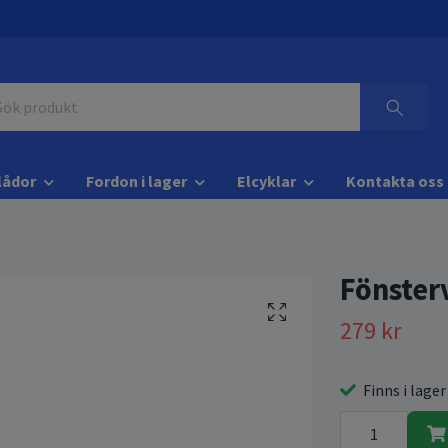
lådor
Fordon i lager
Elcyklar
Kontakta oss
Fönster
279 kr
Finns i lager