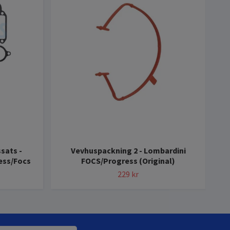
sats -
Vevhuspackning 2 - Lombardini
Pac
ess/Focs
FOCS/Progress (Original)
229 kr