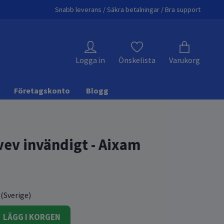
Snabb leverans / Säkra betalningar / Bra support
Logga in
Önskelista
Varukorg
Företagskonto
Blogg
vev invändigt - Aixam
 (Sverige)
LÄGG I KORGEN