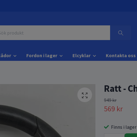
lådor
Fordon i lager
Elcyklar
Kontakta oss
Ratt - C
949 kr
569 kr
Finns i lager