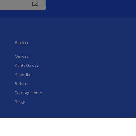
Sidor
Om oss
Kontakta oss
Köpvillkor
Returer
Företagskonto
Blogg