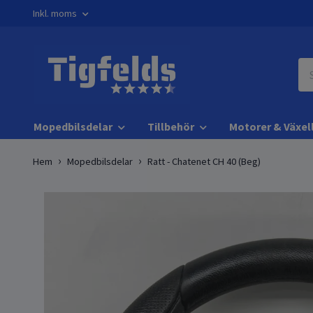
Inkl. moms
Mopedbilsdelar
Tillbehör
Motorer & Växel
Hem
Mopedbilsdelar
Ratt - Chatenet CH 40 (Beg)