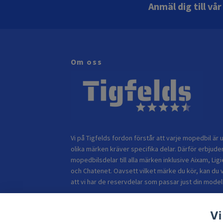
Anmäl dig till vå
Om oss
Vi på Tigfelds fordon förstår att varje mopedbil är u
olika märken kräver specifika delar. Därför erbjuder
mopedbilsdelar till alla märken inklusive Aixam, Ligi
och Chatenet. Oavsett vilket märke du kör, kan du 
att vi har de reservdelar som passar just din modell
Vi