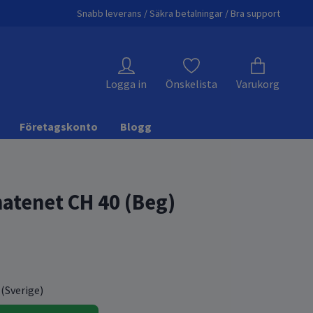
Snabb leverans / Säkra betalningar / Bra support
Logga in
Önskelista
Varukorg
Företagskonto
Blogg
hatenet CH 40 (Beg)
 (Sverige)