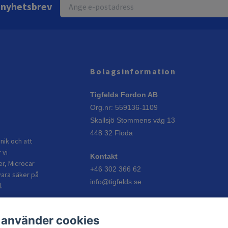
r nyhetsbrev
Bolagsinformation
Tigfelds Fordon AB
Org.nr: 559136-1109
Skallsjö Stommens väg 13
448 32 Floda
nik och att
 vi
Kontakt
er, Microcar
+46 302 366 62
vara säker på
info@tigfelds.se
.
Öppettider
 använder cookies
Vardagar: 08:00–17:00