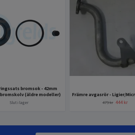
ingssats bromsok - 42mm
bromskolv (äldre modeller)
Främre avgasrör - Ligier/Mic
444 kr
Slut i lager
479 kr