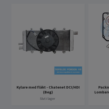
Kylare med fläkt - Chatenet DCI/HDI
Packn
(Beg)
Lombard
Slut i lager