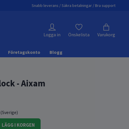
Snabb leverans / Säkra betalningar / Bra support
Logga in
Önskelista
Varukorg
Företagskonto
Blogg
lock - Aixam
 (Sverige)
LÄGG I KORGEN