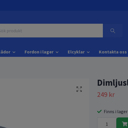
lådor
Fordon i lager
Elcyklar
Kontakta oss
Dimljus
249 kr
Finns i lager