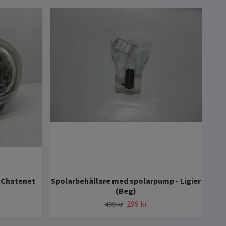
m Chatenet
Spolarbehållare med spolarpump - Ligier
(Beg)
299 kr
499 kr