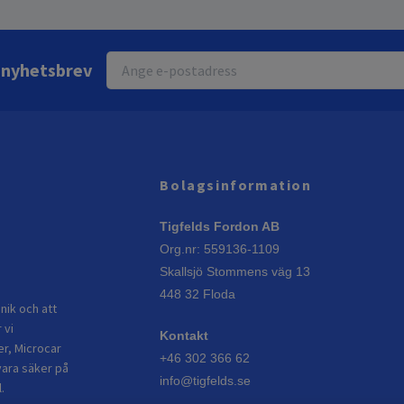
r nyhetsbrev
Bolagsinformation
Tigfelds Fordon AB
Org.nr: 559136-1109
Skallsjö Stommens väg 13
448 32 Floda
nik och att
 vi
Kontakt
er, Microcar
+46 302 366 62
vara säker på
info@tigfelds.se
.