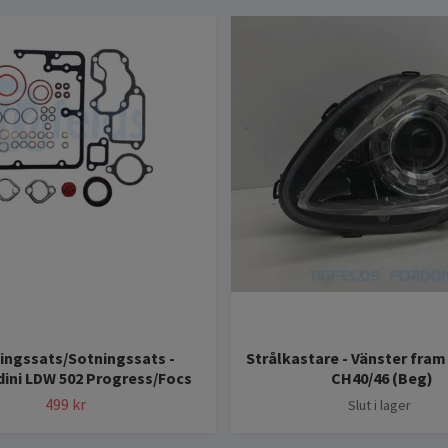
ingssats/Sotningssats -
Strålkastare - Vänster fra
ini LDW 502 Progress/Focs
CH40/46 (Beg)
499 kr
Slut i lager