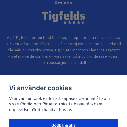
Om oss
Vi på Tigfelds fordon förstår att varje mopedbil är unik och att olika
märken kräver specifika delar. Därför erbjuder vi mopedbilsdelar till
alla märken inklusive Aixam, Ligier, Microcar och Chatenet. Oavsett
vilket märke du kör, kan du vara säker på att vi har de reservdelar
som passar just din modell.
Bolagsinformation
Vi använder cookies
Vi använder cookies för att anpassa det innehåll som
Sidor
visas för dig och för att du ska få bästa tänkbara
upplevelse när du handlar hos oss.
Godkänn alla