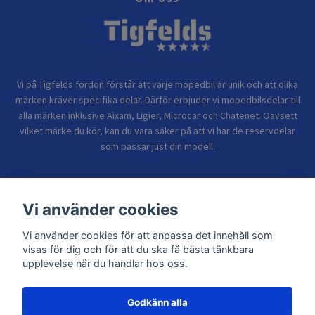
Vi på Tigfelds fordon förstår att varje mopedbil är unik och att olika
märken kräver specifika delar. Därför erbjuder vi mopedbilsdelar till
alla märken inklusive Aixam, Ligier, Microcar och Chatenet. Oavsett
vilket märke du kör, kan du vara säker på att vi har de reservdelar
som passar just din modell.
Bolagsinformation
Vi använder cookies
Vi använder cookies för att anpassa det innehåll som
Sidor
visas för dig och för att du ska få bästa tänkbara
upplevelse när du handlar hos oss.
Godkänn alla