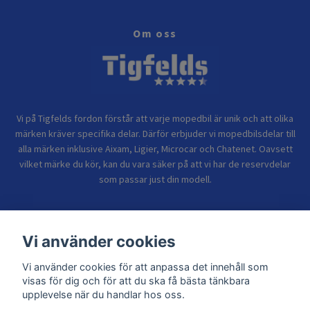
Om oss
Vi på Tigfelds fordon förstår att varje mopedbil är unik och att olika
märken kräver specifika delar. Därför erbjuder vi mopedbilsdelar till
alla märken inklusive Aixam, Ligier, Microcar och Chatenet. Oavsett
vilket märke du kör, kan du vara säker på att vi har de reservdelar
som passar just din modell.
Bolagsinformation
Vi använder cookies
Vi använder cookies för att anpassa det innehåll som
Sidor
visas för dig och för att du ska få bästa tänkbara
upplevelse när du handlar hos oss.