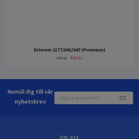
Drivrem 2177/041/047 (Premium)
444 kr
995 kr
Anmäl dig till vår
nyhetsbrev
Om oss