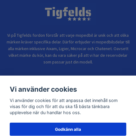
Vi på Tigfelds fordon förstår att varje mopedbil är unik och att olika
märken kräver specifika delar. Därför erbjuder vi mopedbilsdelar till
alla märken inklusive Aixam, Ligier, Microcar och Chatenet. Oavsett
vilket märke du kör, kan du vara säker på att vi har de reservdelar
som passar just din modell.
Bolagsinformation
Vi använder cookies
Vi använder cookies för att anpassa det innehåll som
Sidor
visas för dig och för att du ska få bästa tänkbara
upplevelse när du handlar hos oss.
Godkänn alla