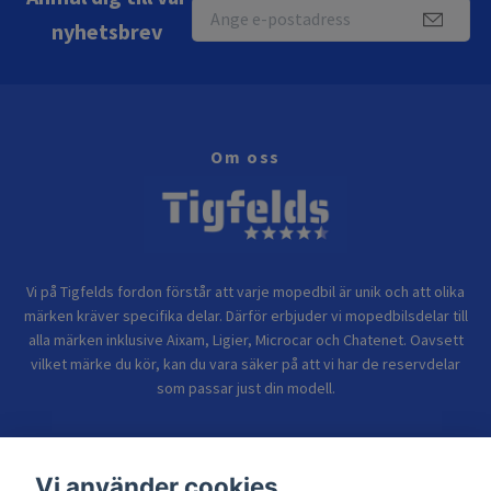
nyhetsbrev
Om oss
Vi på Tigfelds fordon förstår att varje mopedbil är unik och att olika
märken kräver specifika delar. Därför erbjuder vi mopedbilsdelar till
alla märken inklusive Aixam, Ligier, Microcar och Chatenet. Oavsett
vilket märke du kör, kan du vara säker på att vi har de reservdelar
som passar just din modell.
Bolagsinformation
Vi använder cookies