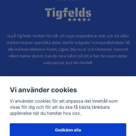
Vi på Tigfelds fordon förstår att varje mopedbil är unik och att olika
märken kräver specifika delar. Därför erbjuder vi mopedbilsdelar till
alla märken inklusive Aixam, Ligier, Microcar och Chatenet. Oavsett
vilket märke du kör, kan du vara säker på att vi har de reservdelar
som passar just din modell.
Bolagsinformation
Vi använder cookies
Vi använder cookies för att anpassa det innehåll som
Sidor
visas för dig och för att du ska få bästa tänkbara
upplevelse när du handlar hos oss.
Godkänn alla