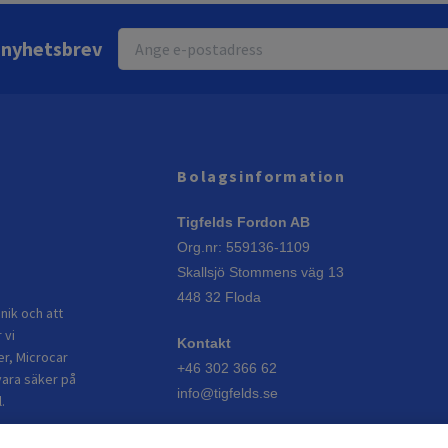
r nyhetsbrev
Bolagsinformation
Tigfelds Fordon AB
Org.nr: 559136-1109
Skallsjö Stommens väg 13
448 32 Floda
nik och att
 vi
Kontakt
er, Microcar
+46 302 366 62
vara säker på
info@tigfelds.se
.
Öppettider