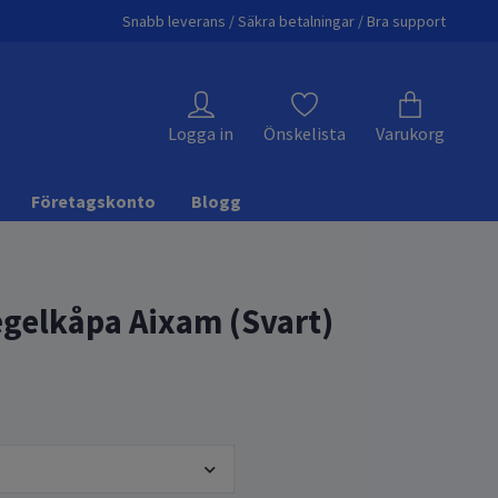
Snabb leverans / Säkra betalningar / Bra support
Logga in
Önskelista
Varukorg
Företagskonto
Blogg
gelkåpa Aixam (Svart)