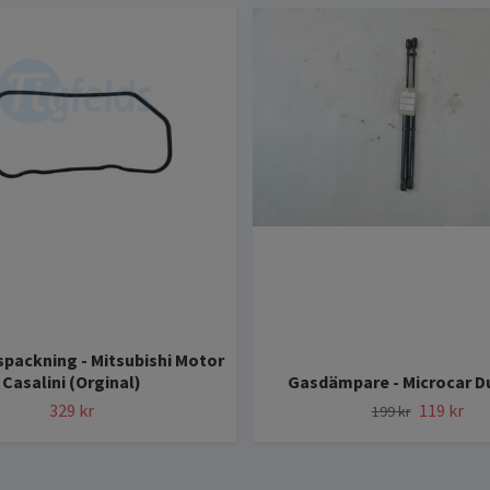
spackning - Mitsubishi Motor
Casalini (Orginal)
Gasdämpare - Microcar D
329 kr
119 kr
199 kr