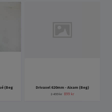
H
ué (Beg
Drivaxel 620mm - Aixam (Beg)
899 kr
1 499 kr