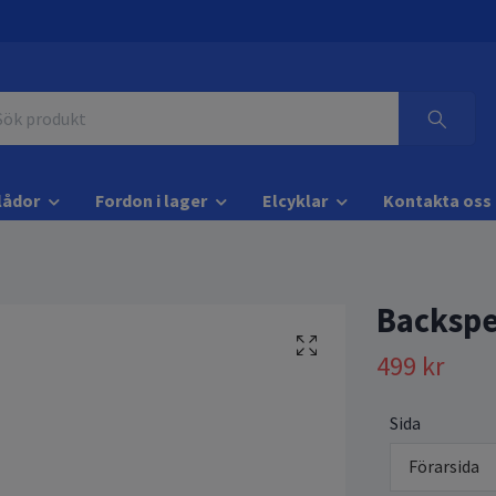
lådor
Fordon i lager
Elcyklar
Kontakta oss
Backspe
499 kr
Sida
Förarsida