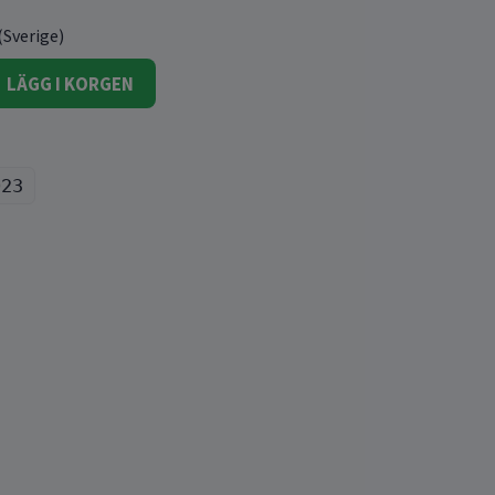
(Sverige)
LÄGG I KORGEN
023