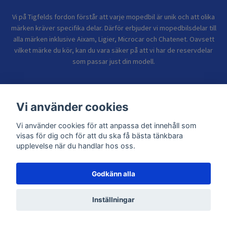
Vi på Tigfelds fordon förstår att varje mopedbil är unik och att olika
märken kräver specifika delar. Därför erbjuder vi mopedbilsdelar till
alla märken inklusive Aixam, Ligier, Microcar och Chatenet. Oavsett
vilket märke du kör, kan du vara säker på att vi har de reservdelar
som passar just din modell.
Bolagsinformation
Vi använder cookies
Vi använder cookies för att anpassa det innehåll som
Sidor
visas för dig och för att du ska få bästa tänkbara
upplevelse när du handlar hos oss.
Godkänn alla
© 2026 TIGFELDS FORDON
Inställningar