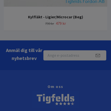
Kylfläkt - Ligier/Microcar (Beg)
479 kr
799 kr
Anmäl dig till vår
nyhetsbrev
Om oss