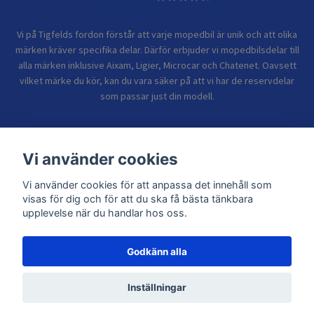
Vi på Tigfelds fordon förstår att varje mopedbil är unik och att olika
märken kräver specifika delar. Därför erbjuder vi mopedbilsdelar till
alla märken inklusive Aixam, Ligier, Microcar och Chatenet. Oavsett
vilket märke du kör, kan du vara säker på att vi har de reservdelar
som passar just din modell.
Bolagsinformation
Vi använder cookies
Vi använder cookies för att anpassa det innehåll som
Sidor
visas för dig och för att du ska få bästa tänkbara
upplevelse när du handlar hos oss.
Godkänn alla
© 2026 TIGFELDS FORDON
Inställningar