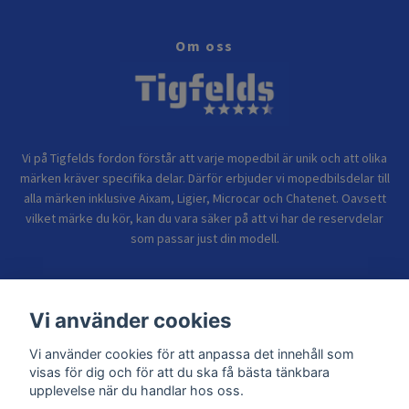
Om oss
Vi på Tigfelds fordon förstår att varje mopedbil är unik och att olika
märken kräver specifika delar. Därför erbjuder vi mopedbilsdelar till
alla märken inklusive Aixam, Ligier, Microcar och Chatenet. Oavsett
vilket märke du kör, kan du vara säker på att vi har de reservdelar
som passar just din modell.
Bolagsinformation
Vi använder cookies
Vi använder cookies för att anpassa det innehåll som
Sidor
visas för dig och för att du ska få bästa tänkbara
upplevelse när du handlar hos oss.