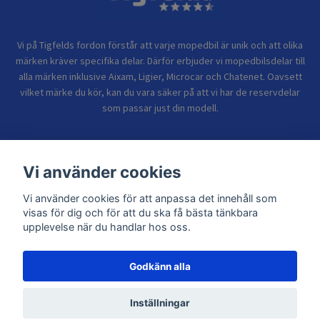
Vi på Tigfelds fordon förstår att varje mopedbil är unik och att olika
märken kräver specifika delar. Därför erbjuder vi mopedbilsdelar till
alla märken inklusive Aixam, Ligier, Microcar och Chatenet. Oavsett
vilket märke du kör, kan du vara säker på att vi har de reservdelar
som passar just din modell.
Bolagsinformation
Vi använder cookies
Vi använder cookies för att anpassa det innehåll som
Sidor
visas för dig och för att du ska få bästa tänkbara
upplevelse när du handlar hos oss.
Godkänn alla
© 2026 TIGFELDS FORDON
Inställningar