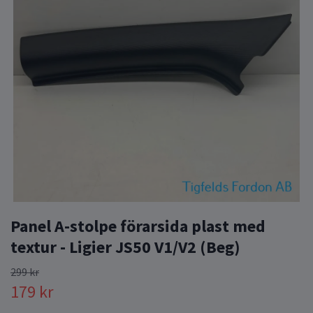
Panel A-stolpe förarsida plast med
textur - Ligier JS50 V1/V2 (Beg)
299 kr
179 kr