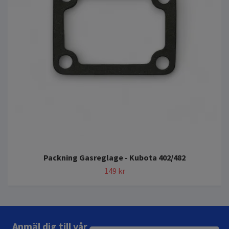
Packning Gasreglage - Kubota 402/482
149 kr
Anmäl dig till vår