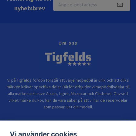
nyhetsbrev
Om oss
Vi på Tigfelds fordon förstår att varje mopedbil är unik och att olika
märken kräver specifika delar. Därför erbjuder vi mopedbilsdelar till
alla märken inklusive Aixam, Ligier, Microcar och Chatenet. Oavsett
vilket märke du kör, kan du vara säker på att vi har de reservdelar
som passar just din modell.
Bolagsinformation
Vi använder cookies