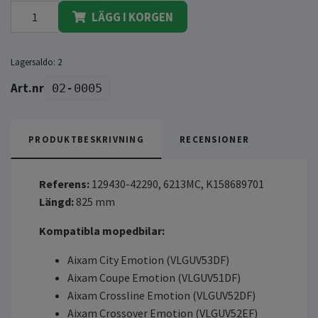
LÄGG I KORGEN
Lagersaldo:
2
02-0005
PRODUKTBESKRIVNING
RECENSIONER
Referens:
129430-42290, 6213MC, K158689701
Längd:
825 mm
Kompatibla mopedbilar:
Aixam City Emotion (VLGUV53DF)
Aixam Coupe Emotion (VLGUV51DF)
Aixam Crossline Emotion (VLGUV52DF)
Aixam Crossover Emotion (VLGUV52EF)