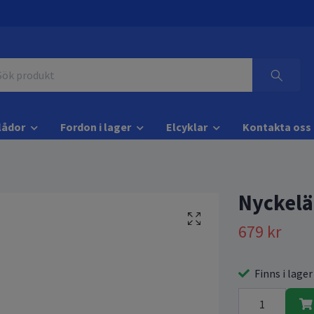
lådor
Fordon i lager
Elcyklar
Kontakta oss
Nyckelä
679 kr
Finns i lager