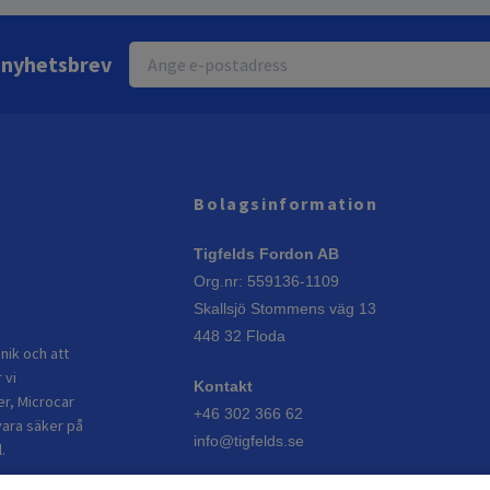
r nyhetsbrev
Bolagsinformation
Tigfelds Fordon AB
Org.nr: 559136-1109
Skallsjö Stommens väg 13
448 32 Floda
nik och att
 vi
Kontakt
er, Microcar
+46 302 366 62
vara säker på
info@tigfelds.se
.