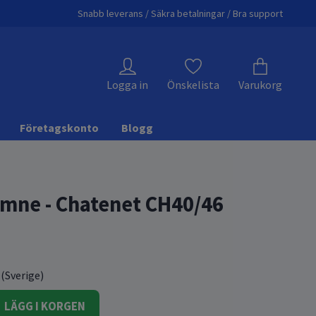
Snabb leverans / Säkra betalningar / Bra support
Logga in
Önskelista
Varukorg
Företagskonto
Blogg
mne - Chatenet CH40/46
 (Sverige)
LÄGG I KORGEN