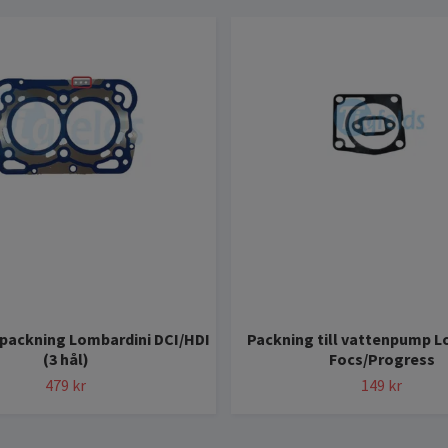
packning Lombardini DCI/HDI
Packning till vattenpump L
(3 hål)
Focs/Progress
479 kr
149 kr