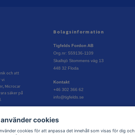
Bolagsinformation
Tigfelds Fordon AB
Org.nr: 559136-1109
Skallsjö Stommens väg 13
448 32 Floda
nik och att
 vi
Kontakt
er, Microcar
+46 302 366 62
vara säker på
info@tigfelds.se
.
Öppettider
 använder cookies
Vardagar: 08:00–17:00
Helgdagar: Stängt
använder cookies för att anpassa det innehåll som visas för dig och