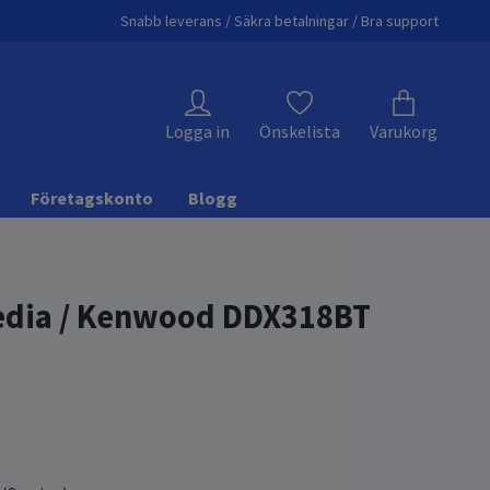
Snabb leverans / Säkra betalningar / Bra support
Logga in
Önskelista
Varukorg
Företagskonto
Blogg
edia / Kenwood DDX318BT