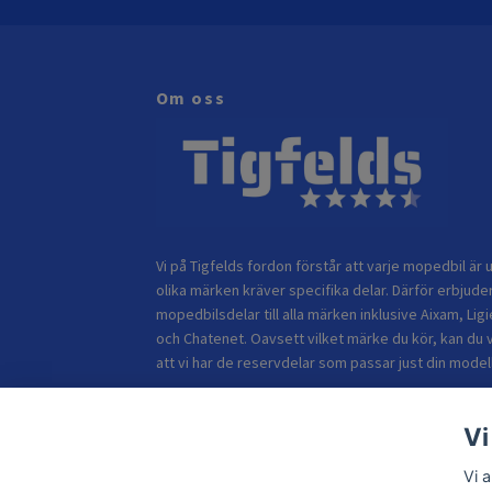
Om oss
Vi på Tigfelds fordon förstår att varje mopedbil är u
olika märken kräver specifika delar. Därför erbjuder
mopedbilsdelar till alla märken inklusive Aixam, Ligi
och Chatenet. Oavsett vilket märke du kör, kan du 
att vi har de reservdelar som passar just din modell
Vi
Vi 