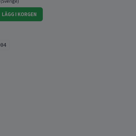
 (Sverige)
LÄGG I KORGEN
004