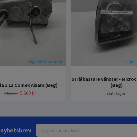
Strålkastare Vänster - Micro
da 1:11 Comex Aixam (Beg)
(Beg)
5 500 kr
7 500 kr
Slut i lager
r nyhetsbrev