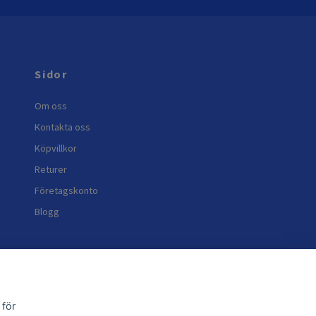
Sidor
Om oss
Kontakta oss
Köpvillkor
Returer
Företagskonto
Blogg
 för