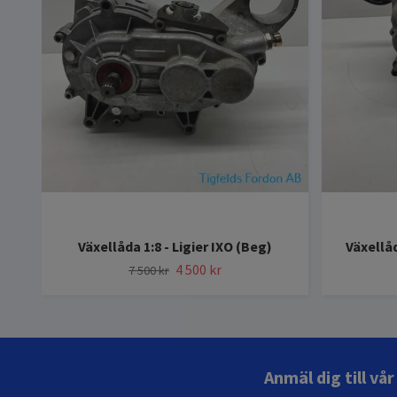
Växellåda 1:8 - Ligier IXO (Beg)
Växellå
4 500 kr
7 500 kr
Anmäl dig till vå