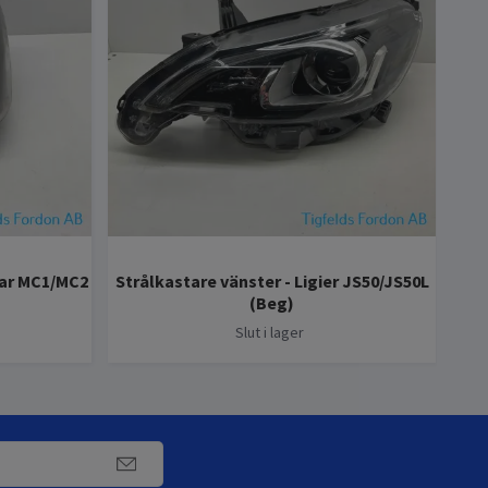
car MC1/MC2
Strålkastare vänster - Ligier JS50/JS50L
Mo
(Beg)
Slut i lager