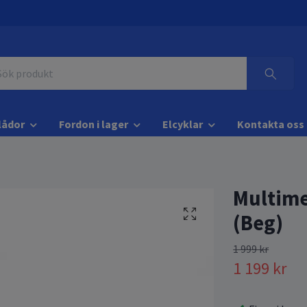
lådor
Fordon i lager
Elcyklar
Kontakta oss
Multim
(Beg)
1 999 kr
1 199 kr