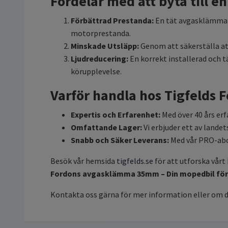
Fördelar med att byta till 
Förbättrad Prestanda:
En tät avgasklämma bi
motorprestanda.
Minskade Utsläpp:
Genom att säkerställa at
Ljudreducering:
En korrekt installerad och t
körupplevelse.
Varför handla hos Tigfelds 
Expertis och Erfarenhet:
Med över 40 års erf
Omfattande Lager:
Vi erbjuder ett av landet
Snabb och Säker Leverans:
Med vår PRO-abo
Besök vår hemsida
tigfelds.se
för att utforska vår
Fordons avgasklämma 35mm – Din mopedbil fört
Kontakta oss gärna för mer information eller om du 