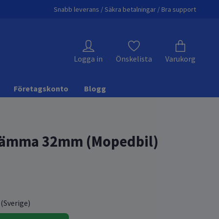
Snabb leverans / Säkra betalningar / Bra support
Logga in
Önskelista
Varukorg
Företagskonto
Blogg
lämma 32mm (Mopedbil)
 (Sverige)