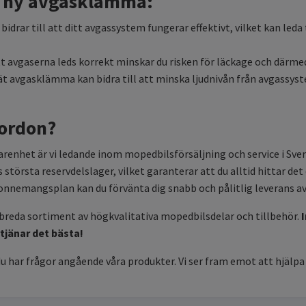
en ny avgasklämma:
drar till att ditt avgassystem fungerar effektivt, vilket kan leda 
t avgaserna leds korrekt minskar du risken för läckage och därme
ät avgasklämma kan bidra till att minska ljudnivån från avgassyst
Fordon?
arenhet är vi ledande inom mopedbilsförsäljning och service i Sver
s största reservdelslager, vilket garanterar att du alltid hittar det
nnemangsplan kan du förvänta dig snabb och pålitlig leverans av 
t breda sortiment av högkvalitativa mopedbilsdelar och tillbehör.
jänar det bästa!
har frågor angående våra produkter. Vi ser fram emot att hjälpa d