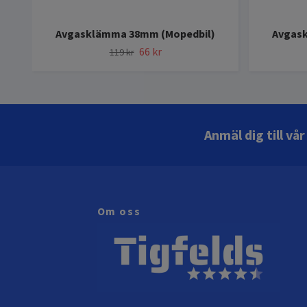
Avgasklämma 38mm (Mopedbil)
Avgas
66 kr
119 kr
Anmäl dig till vå
Om oss