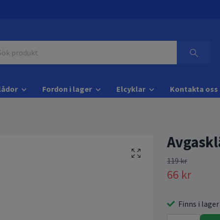
lådor
Fordon i lager
Elcyklar
Kontakta oss
Avgask
119 kr
66 kr
Finns i lager