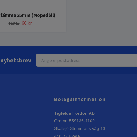
klämma 35mm (Mopedbil)
66 kr
119 kr
r nyhetsbrev
Bolagsinformation
Tigfelds Fordon AB
Org.nr: 559136-1109
Skallsjö Stommens väg 13
448 32 Floda