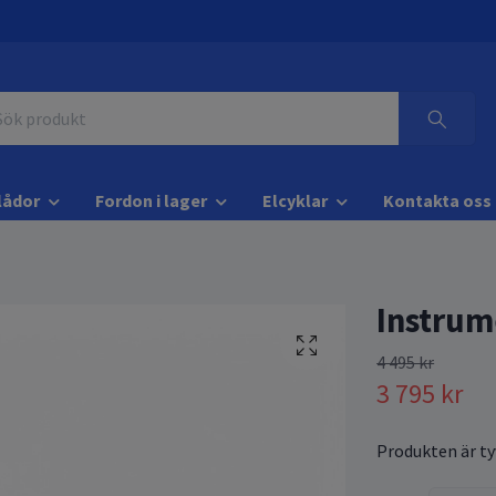
lådor
Fordon i lager
Elcyklar
Kontakta oss
Instrum
4 495 kr
3 795 kr
Produkten är tyv