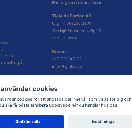
Bolagsinformation
Tigfelds Fordon AB
Org.nr: 559136-1109
Skallsjö Stommens väg 13
448 32 Floda
nik och att
 vi
Kontakt
er, Microcar
+46 302 366 62
vara säker på
info@tigfelds.se
.
Öppettider
 använder cookies
Vardagar: 08:00–17:00
Helgdagar: Stängt
använder cookies för att anpassa det innehåll som visas för dig och
 du ska få bästa tänkbara upplevelse när du handlar hos oss.
Godkänn alla
Inställningar