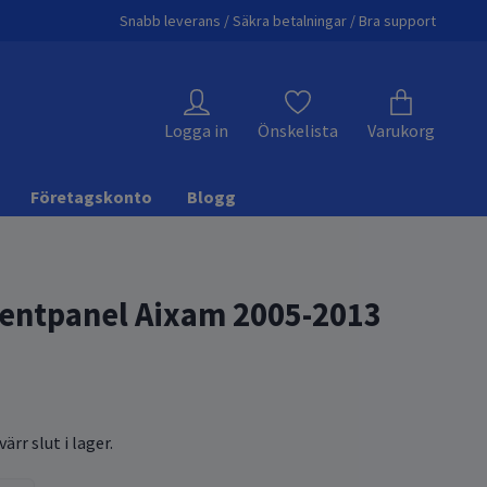
Snabb leverans / Säkra betalningar / Bra support
Logga in
Önskelista
Varukorg
Företagskonto
Blogg
entpanel Aixam 2005-2013
ärr slut i lager.