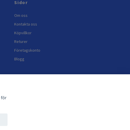
Sidor
Om oss
Kontakta oss
Köpvillkor
Returer
Företagskonto
Blogg
 för