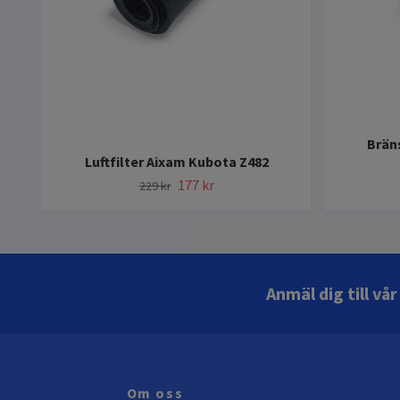
Bräns
Luftfilter Aixam Kubota Z482
177 kr
229 kr
Anmäl dig till vå
Om oss