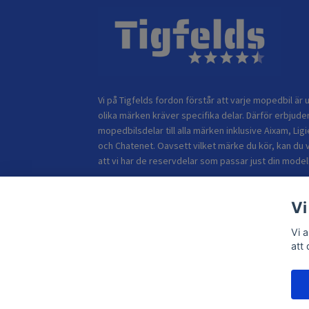
Vi på Tigfelds fordon förstår att varje mopedbil är u
olika märken kräver specifika delar. Därför erbjuder
mopedbilsdelar till alla märken inklusive Aixam, Ligi
och Chatenet. Oavsett vilket märke du kör, kan du 
att vi har de reservdelar som passar just din modell
Vi
Vi 
att
© 2026 TIGFELDS FORDON