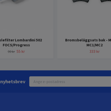
lefilter Lombardini 502
Bromsbeläggsats bak - M
FOCS/Progress
MC1/MC2
55 kr
333 kr
99 kr
r nyhetsbrev