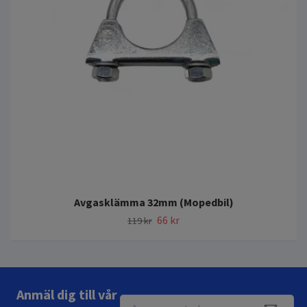
Avgasklämma 32mm (Mopedbil)
66 kr
119 kr
Anmäl dig till vår