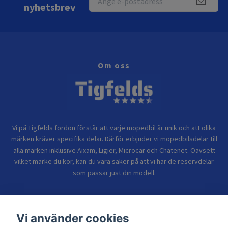
nyhetsbrev
Om oss
Vi på Tigfelds fordon förstår att varje mopedbil är unik och att olika
märken kräver specifika delar. Därför erbjuder vi mopedbilsdelar till
alla märken inklusive Aixam, Ligier, Microcar och Chatenet. Oavsett
vilket märke du kör, kan du vara säker på att vi har de reservdelar
som passar just din modell.
Bolagsinformation
Vi använder cookies