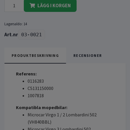
LÄGG I KORGEN
Lagersaldo:
14
03-0021
PRODUKTBESKRIVNING
RECENSIONER
Referens:
0116283
C5131150000
1007818
Kompatibla mopedbilar:
Microcar Virgo 1 / 2 Lombardini 502
(VH840BBL)
Microcar Virgo 3 Lombardini 502