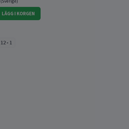
 (Sverige)
LÄGG I KORGEN
012-1