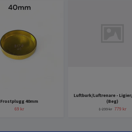
Luftburk/Luftrenare - Ligie
Frostplugg 40mm
(Beg)
69 kr
779 kr
1 299 kr