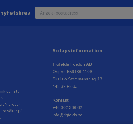
r nyhetsbrev
Bolagsinformation
Tigfelds Fordon AB
Org.nr: 559136-1109
Skallsjö Stommens väg 13
448 32 Floda
nik och att
 vi
Kontakt
er, Microcar
+46 302 366 62
vara säker på
info@tigfelds.se
.
Öppettider