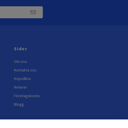
Sidor
Om oss
Kontakta oss
Köpvillkor
Returer
Företagskonto
Blogg