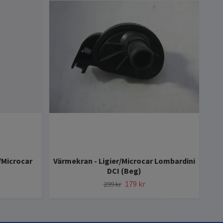
r/Microcar
Värmekran - Ligier/Microcar Lombardini
DCI (Beg)
Ha
179 kr
299 kr