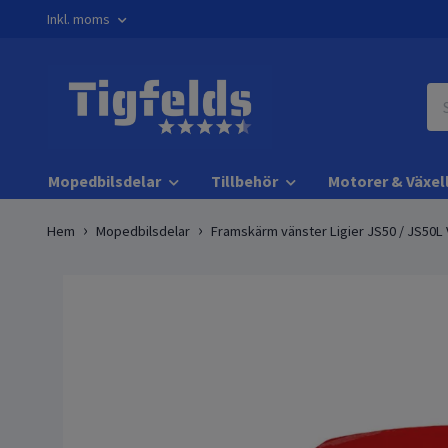
Inkl. moms
Mopedbilsdelar
Tillbehör
Motorer & Växel
Hem
Mopedbilsdelar
Framskärm vänster Ligier JS50 / JS50L V