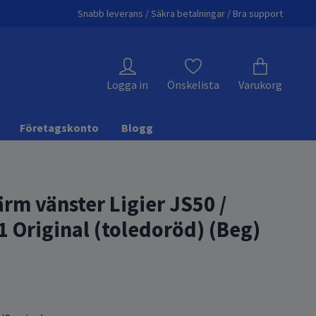
Snabb leverans / Säkra betalningar / Bra support
Logga in
Önskelista
Varukorg
Företagskonto
Blogg
rm vänster Ligier JS50 /
1 Original (toledoröd) (Beg)