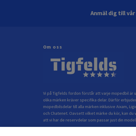
Anmäl dig till vå
Om oss
Vi på Tigfelds fordon förstår att varje mopedbil är u
olika märken kräver specifika delar. Därför erbjuder
mopedbilsdelar till alla märken inklusive Aixam, Ligi
och Chatenet. Oavsett vilket märke du kör, kan du 
att vi har de reservdelar som passar just din modell