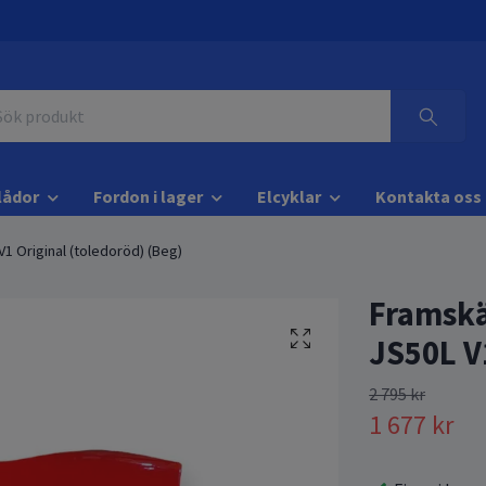
lådor
Fordon i lager
Elcyklar
Kontakta oss
1 Original (toledoröd) (Beg)
Framskä
JS50L V
2 795 kr
1 677 kr