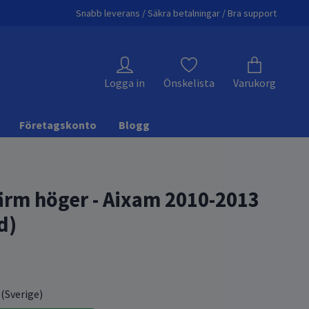
Snabb leverans / Säkra betalningar / Bra support
Logga in
Önskelista
Varukorg
Företagskonto
Blogg
rm höger - Aixam 2010-2013
d)
 (Sverige)