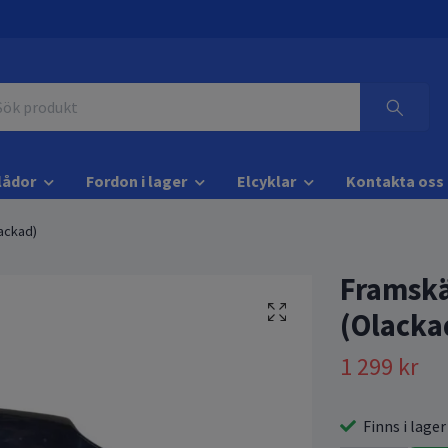
lådor
Fordon i lager
Elcyklar
Kontakta oss
ackad)
Framskä
(Olacka
1 299 kr
Finns i lager