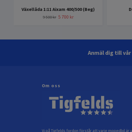
Växellåda 1:11 Aixam 400/500 (Beg)
D
5 700 kr
9 500 kr
Anmäl dig till vå
Om oss
Vi på Tigfelds fordon förstår att varje mopedbil är u