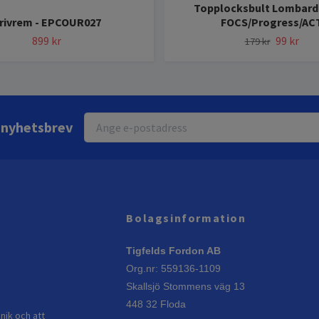
Topplocksbult Lombardi
rivrem - EPCOUR027
FOCS/Progress/AC
899 kr
99 kr
179 kr
r nyhetsbrev
Bolagsinformation
Tigfelds Fordon AB
Org.nr: 559136-1109
Skallsjö Stommens väg 13
448 32 Floda
nik och att