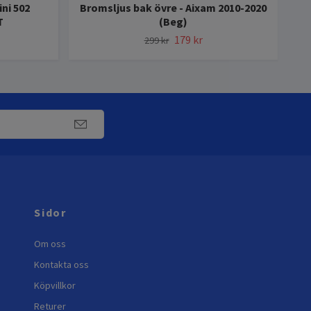
ni 502
Bromsljus bak övre - Aixam 2010-2020
T
(Beg)
179 kr
299 kr
Sidor
Om oss
Kontakta oss
Köpvillkor
Returer