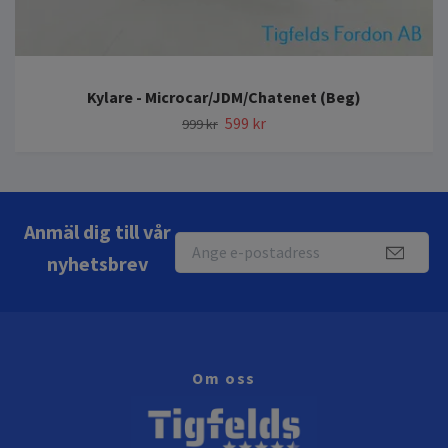
Kylare - Microcar/JDM/Chatenet (Beg)
599 kr
999 kr
Anmäl dig till vår
nyhetsbrev
Om oss