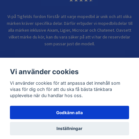
Vi på Tigfelds fordon förstår att varje mopedbil är unik och att olika
märken kräver specifika delar. Därför erbjuder vi mopedbilsdelar till
alla märken inklusive Aixam, Ligier, Microcar och Chatenet. Oavsett
vilket märke du kör, kan du vara säker på att vi har de reservdelar
som passar just din modell.
Bolagsinformation
Vi använder cookies
Vi använder cookies för att anpassa det innehåll som
Sidor
visas för dig och för att du ska få bästa tänkbara
upplevelse när du handlar hos oss.
Godkänn alla
© 2026 TIGFELDS FORDON
Inställningar