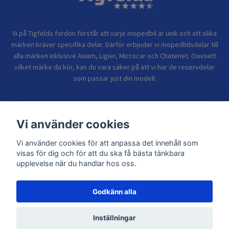
Vi på Tigfelds fordon förstår att varje mopedbil är unik och att olika
märken kräver specifika delar. Därför erbjuder vi mopedbilsdelar till
alla märken inklusive Aixam, Ligier, Microcar och Chatenet. Oavsett
vilket märke du kör, kan du vara säker på att vi har de reservdelar
som passar just din modell.
Bolagsinformation
Vi använder cookies
Vi använder cookies för att anpassa det innehåll som
Sidor
visas för dig och för att du ska få bästa tänkbara
upplevelse när du handlar hos oss.
Godkänn alla
© 2026 TIGFELDS FORDON
Inställningar