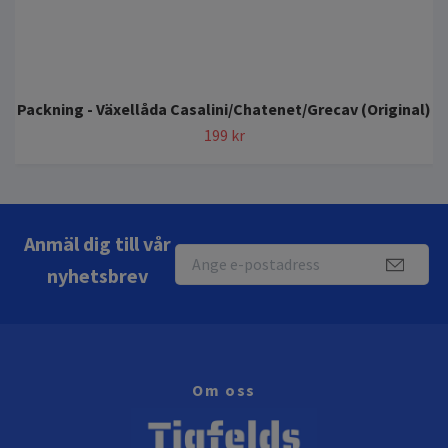
Packning - Växellåda Casalini/Chatenet/Grecav (Original)
199 kr
Anmäl dig till vår
nyhetsbrev
Om oss