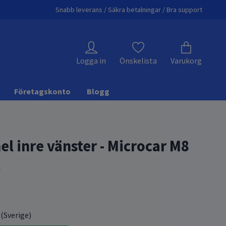
Snabb leverans / Säkra betalningar / Bra support
Logga in
Önskelista
Varukorg
Företagskonto
Blogg
l inre vänster - Microcar M8
l
 (Sverige)