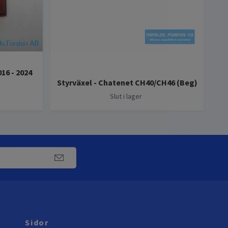
16 - 2024
Spin
Styrväxel - Chatenet CH40/CH46 (Beg)
Slut i lager
Sidor