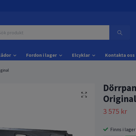
lådor
Fordon i lager
Elcyklar
Kontakta oss
ginal
Dörrpane
Origina
3 575 kr
Finns i lager