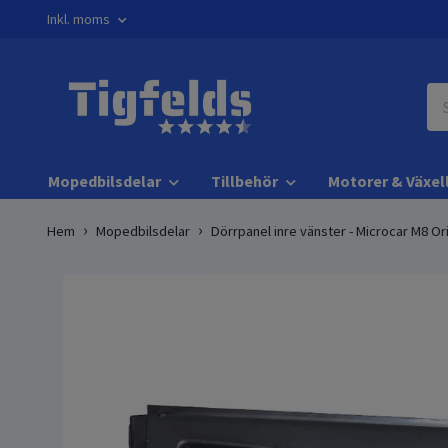
Inkl. moms
Mopedbilsdelar
Tillbehör
Motorer & Växel
Hem
Mopedbilsdelar
Dörrpanel inre vänster - Microcar M8 Ori