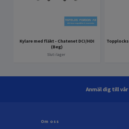
Kylare med fläkt - Chatenet DCI/HDI
Topplocks
(Beg)
Slut i lager
Anmäl dig till vå
Om oss