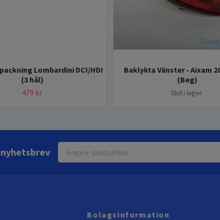
packning Lombardini DCI/HDI
Baklykta Vänster - Aixam 20
(3 hål)
(Beg)
479 kr
Slut i lager
r nyhetsbrev
Bolagsinformation