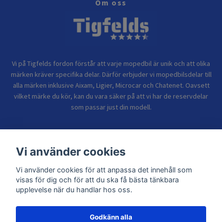
Om oss
Vi på Tigfelds fordon förstår att varje mopedbil är unik och att olika
märken kräver specifika delar. Därför erbjuder vi mopedbilsdelar till
alla märken inklusive Aixam, Ligier, Microcar och Chatenet. Oavsett
vilket märke du kör, kan du vara säker på att vi har de reservdelar
som passar just din modell.
Bolagsinformation
Vi använder cookies
Vi använder cookies för att anpassa det innehåll som
Sidor
visas för dig och för att du ska få bästa tänkbara
upplevelse när du handlar hos oss.
Godkänn alla