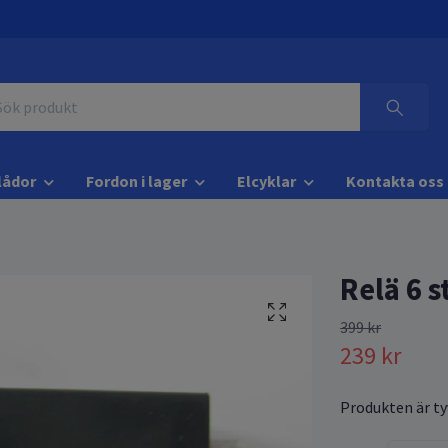
lådor
Fordon i lager
Elcyklar
Kontakta oss
Relä 6 s
399 kr
239 kr
Produkten är tyv