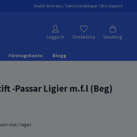
Snabb leverans / Säkra betalningar / Bra support
Logga in
Önskelista
Varukorg
Företagskonto
Blogg
tift -Passar Ligier m.f.l (Beg)
ärr slut i lager.