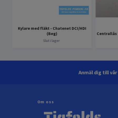
Kylare med fläkt - Chatenet DCI/HDI
(Beg)
Centrallås 
Slut i lager
Anmäl dig till vå
Om oss