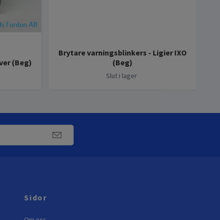
Brytare varningsblinkers - Ligier IXO
Le
ver (Beg)
(Beg)
Slut i lager
Sidor
Om oss