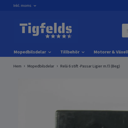
Inkl. moms
Mopedbilsdelar
Tillbehör
Motorer & Växel
Hem
Mopedbilsdelar
Relä 6 stift -Passar Ligier m.f.l (Beg)