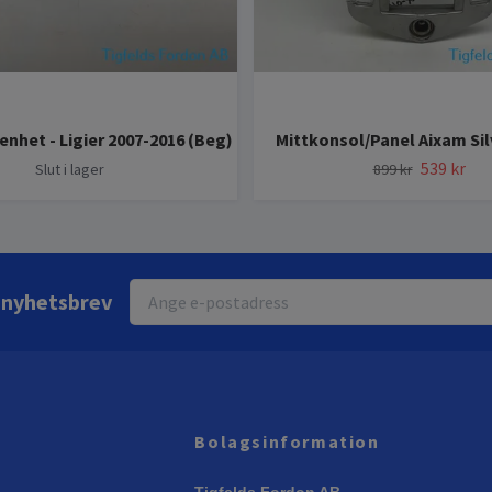
enhet - Ligier 2007-2016 (Beg)
Mittkonsol/Panel Aixam Sil
539 kr
Slut i lager
899 kr
r nyhetsbrev
Bolagsinformation
Tigfelds Fordon AB