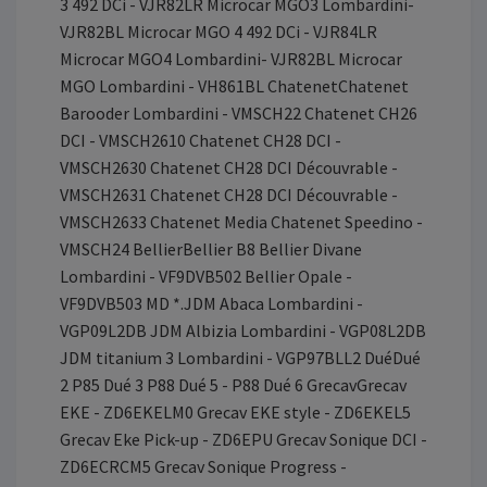
3 492 DCi - VJR82LR Microcar MGO3 Lombardini-
VJR82BL Microcar MGO 4 492 DCi - VJR84LR
Microcar MGO4 Lombardini- VJR82BL Microcar
MGO Lombardini - VH861BL ChatenetChatenet
Barooder Lombardini - VMSCH22 Chatenet CH26
DCI - VMSCH2610 Chatenet CH28 DCI -
VMSCH2630 Chatenet CH28 DCI Découvrable -
VMSCH2631 Chatenet CH28 DCI Découvrable -
VMSCH2633 Chatenet Media Chatenet Speedino -
VMSCH24 BellierBellier B8 Bellier Divane
Lombardini - VF9DVB502 Bellier Opale -
VF9DVB503 MD *.JDM Abaca Lombardini -
VGP09L2DB JDM Albizia Lombardini - VGP08L2DB
JDM titanium 3 Lombardini - VGP97BLL2 DuéDué
2 P85 Dué 3 P88 Dué 5 - P88 Dué 6 GrecavGrecav
EKE - ZD6EKELM0 Grecav EKE style - ZD6EKEL5
Grecav Eke Pick-up - ZD6EPU Grecav Sonique DCI -
ZD6ECRCM5 Grecav Sonique Progress -