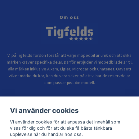
Om oss
Vi på Tigfelds fordon förstår att varje mopedbil är unik och att olika
märken kräver specifika delar. Därför erbjuder vi mopedbilsdelar till
alla märken inklusive Aixam, Ligier, Microcar och Chatenet. Oavsett
vilket märke du kör, kan du vara säker på att vi har de reservdelar
som passar just din modell.
Bolagsinformation
Vi använder cookies
Vi använder cookies för att anpassa det innehåll som
Sidor
visas för dig och för att du ska få bästa tänkbara
upplevelse när du handlar hos oss.