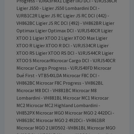
Progress - VJRA3FMX1 Ligier IXO DCI - VJRJS36CR
Ligier JS50 - Ligier JS50 Lombardini DCI -
VJRB1C2R Ligier JS RC Ligier JS RC DCI (442) -
VH862BC Ligier JS RC DCI (492) - VH862BR Ligier
Optimax Ligier Optimax DCI - VJRJS40CR Ligier
XTOO 1 Ligier XTOO 2 Ligier XTOO Max Ligier
XTOO R Ligier XTOO R DCI - VJRJS34CR Ligier
XTOO RS Ligier XTOO RS DCI - VJRJS44CR Ligier
XTOO S MicrocarMicrocar Cargo DCI - VJRJS40CR
Microcar Cargo Progress - VJRJS40FD Microcar
Dué First - VTB54XLDA Microcar F8C DCI -
VH862BC Microcar F8C Progress - VH862BL
Microcar M8 DCI - VH881BC Microcar M8
Lombardini - VH881BL Microcar MC1 Microcar
MC2 Microcar MC2 Highland Lombardini -
VH852PX Microcar MGO Microcar MGO 2 442DCi -
VH861BC Microcar MGO 2 492DCi - VH861BR
Microcar MGO 2 LWD502 -VH861BL Microcar MGO