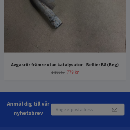
Avgasrör främre utan katalysator - Bellier B8 (Beg)
779 kr
1 299 kr
Anmäl dig till vår
nyhetsbrev