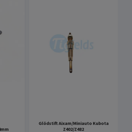
Glödstift Aixam/Miniauto Kubota
44mm
Z402/Z482
Spo