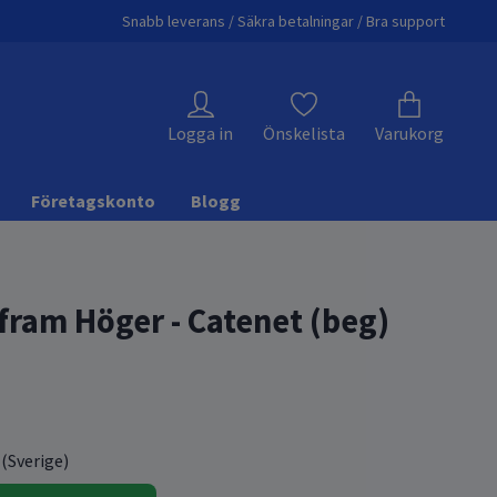
Snabb leverans / Säkra betalningar / Bra support
Logga in
Önskelista
Varukorg
Företagskonto
Blogg
fram Höger - Catenet (beg)
 (Sverige)