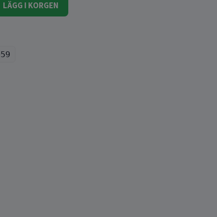
LÄGG I KORGEN
059