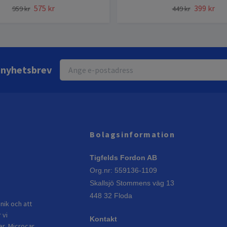
575 kr
399 kr
959 kr
449 kr
r nyhetsbrev
Bolagsinformation
Tigfelds Fordon AB
Org.nr: 559136-1109
Skallsjö Stommens väg 13
448 32 Floda
nik och att
 vi
Kontakt
er, Microcar