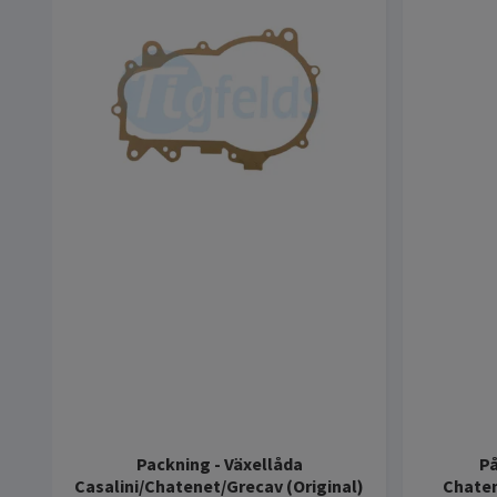
Packning - Växellåda
På
Casalini/Chatenet/Grecav (Original)
Chaten