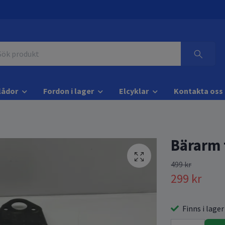
lådor
Fordon i lager
Elcyklar
Kontakta oss
Bärarm 
499 kr
299 kr
Finns i lager