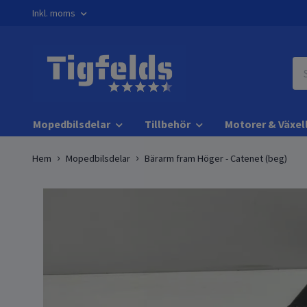
Inkl. moms
Mopedbilsdelar
Tillbehör
Motorer & Växel
Hem
Mopedbilsdelar
Bärarm fram Höger - Catenet (beg)