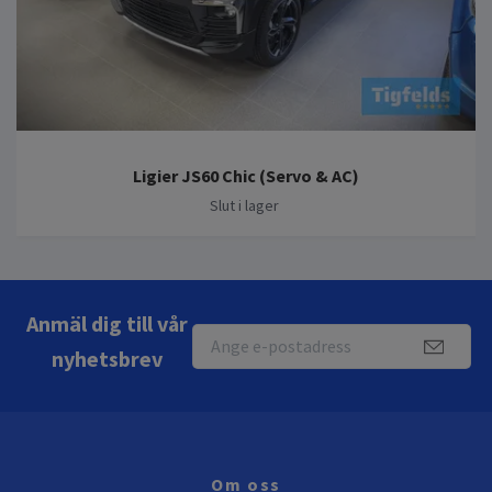
Ligier JS60 Chic (Servo & AC)
Slut i lager
Anmäl dig till vår
nyhetsbrev
Om oss