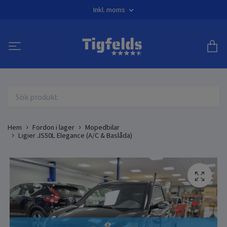
Inkl. moms
Hem
Fordon i lager
Mopedbilar
Ligier JS50L Elegance (A/C & Baslåda)