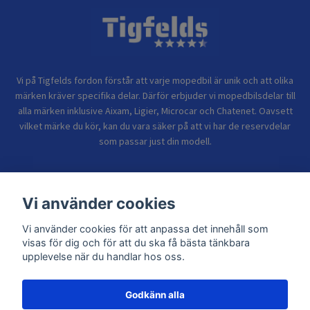
Vi på Tigfelds fordon förstår att varje mopedbil är unik och att olika
märken kräver specifika delar. Därför erbjuder vi mopedbilsdelar till
alla märken inklusive Aixam, Ligier, Microcar och Chatenet. Oavsett
vilket märke du kör, kan du vara säker på att vi har de reservdelar
som passar just din modell.
Bolagsinformation
Vi använder cookies
Vi använder cookies för att anpassa det innehåll som
Sidor
visas för dig och för att du ska få bästa tänkbara
upplevelse när du handlar hos oss.
Godkänn alla