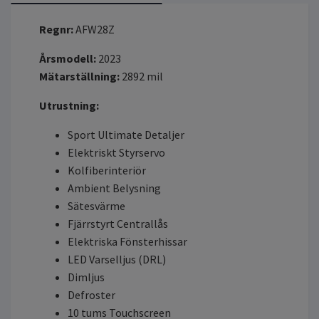
Regnr:
AFW28Z
Årsmodell:
2023
Mätarställning:
2892
mil
Utrustning:
Sport Ultimate Detaljer
Elektriskt Styrservo
Kolfiberinteriör
Ambient Belysning
Sätesvärme
Fjärrstyrt Centrallås
Elektriska Fönsterhissar
LED Varselljus (DRL)
Dimljus
Defroster
10 tums Touchscreen