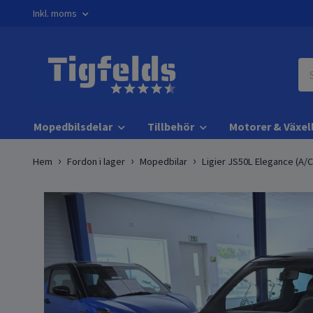
Inkl. moms
Mopedbilsdelar
Tillbehör
Motorer & Växel
Hem
Fordon i lager
Mopedbilar
Ligier JS50L Elegance (A/C