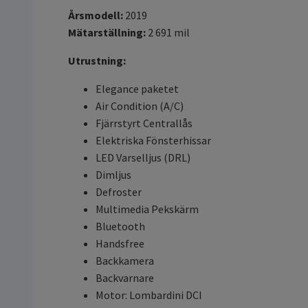
Årsmodell:
2019
Mätarställning:
2 691
mil
Utrustning:
Elegance paketet
Air Condition (A/C)
Fjärrstyrt Centrallås
Elektriska Fönsterhissar
LED Varselljus (DRL)
Dimljus
Defroster
Multimedia Pekskärm
Bluetooth
Handsfree
Backkamera
Backvarnare
Motor: Lombardini DCI