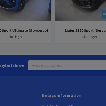
0 Sport Ultimate (Styrservo)
Ligier JS50 Sport (Servo
Slut i lager
Slut i lager
r nyhetsbrev
Bolagsinformation