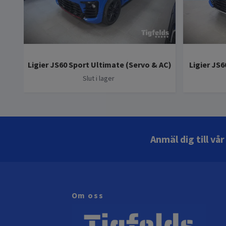
Ligier JS60 Sport Ultimate (Servo & AC)
Ligier JS6
Slut i lager
Anmäl dig till vå
Om oss