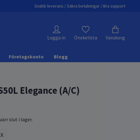
Snabb leverans / Säkra betalningar / Bra support
Logga in
Önskelista
Varukorg
Företagskonto
Blogg
S50L Elegance (A/C)
ärr slut i lager.
8X