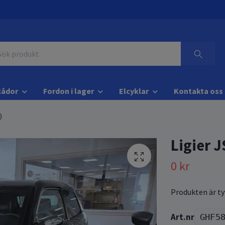
lådor
Fordon i lager
Elcyklar
Kontakta oss
)
Ligier J
0 kr
Produkten är tyv
GHF5