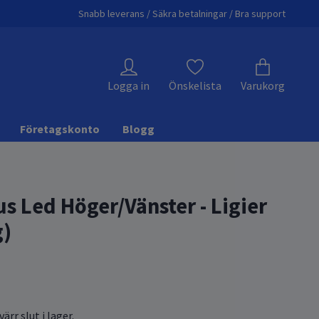
Snabb leverans / Säkra betalningar / Bra support
Logga in
Önskelista
Varukorg
Företagskonto
Blogg
us Led Höger/Vänster - Ligier
g)
ärr slut i lager.