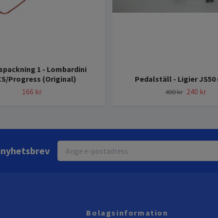
packning 1 - Lombardini
S/Progress (Original)
Pedalställ - Ligier JS50
166 kr
240 kr
400 kr
r nyhetsbrev
Bolagsinformation