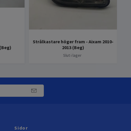
Strålkastare höger fram - Aixam 2010-
In
 (Beg)
2013 (Beg)
Slut i lager
Sidor