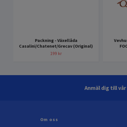
Packning - Växellåda
Vevhus
Casalini/Chatenet/Grecav (Original)
FOC
199 kr
Anmäl dig till vå
Om oss