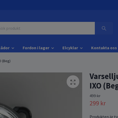
lådor
Fordon i lager
Elcyklar
Kontakta oss
O (Beg)
Varsellj
IXO (Be
499 kr
299 kr
Produkten är tyv