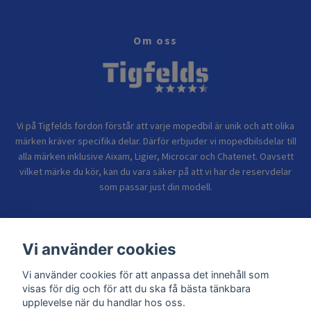
Om oss
Vi på Tigfelds fordon förstår att varje mopedbil är unik och att olika
märken kräver specifika delar. Därför erbjuder vi mopedbilsdelar till
alla märken inklusive Aixam, Ligier, Microcar och Chatenet. Oavsett
vilket märke du kör, kan du vara säker på att vi har de reservdelar
som passar just din modell.
Bolagsinformation
Vi använder cookies
Vi använder cookies för att anpassa det innehåll som
Sidor
visas för dig och för att du ska få bästa tänkbara
upplevelse när du handlar hos oss.